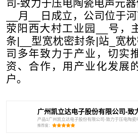
司-致力于压电陶瓷电声元器
__月__日成立，公司位于
荥阳西大村工业园__号，
条|__型宽枕密封条|站_
司多年致力于产业，切实
资、合作，用产业化发展
户。
产品1广州凯立达电子股份有限公司-致力于压电陶瓷
介：广州凯立达电子股份有限公司-致力于压电陶瓷
推荐度：
封条、三元乙丙海绵条、eva发泡条、汽车密封条、